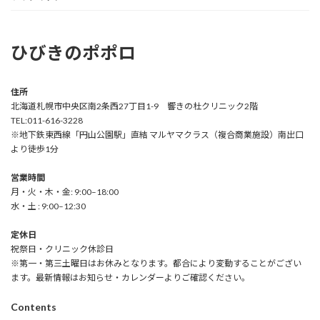
ひびきのポポロ
住所
北海道札幌市中央区南2条西27丁目1-9 響きの杜クリニック2階
TEL:011-616-3228
※地下鉄東西線「円山公園駅」直結 マルヤマクラス（複合商業施設）南出口
より徒歩1分
営業時間
月・火・木・金: 9:00–18:00
水・土 : 9:00–12:30
定休日
祝祭日・クリニック休診日
※第一・第三土曜日はお休みとなります。都合により変動することがござい
ます。最新情報はお知らせ・カレンダーよりご確認ください。
Contents