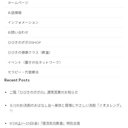
ホームページ
お店情報
インフォメーション
お問い合わせ
ひびきのポポロSHOP
ひびきの健康クラス（教室）
イベント（響きの杜ネットワーク）
セラピー・代替療法
Recent Posts
二階「ひびきのポポロ」通常営業のお知らせ
８/19(水)洗剤のおはなし会～身体と環境にやさしい洗剤「イオヌレンデ」
～
9/19(土)～25日(金)「環流気功断食」特別合宿