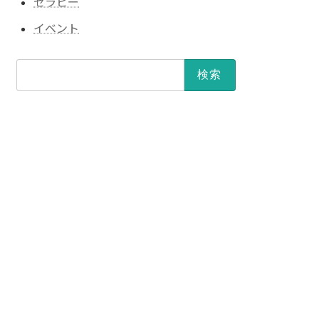
セラピー
イベント
検
索: