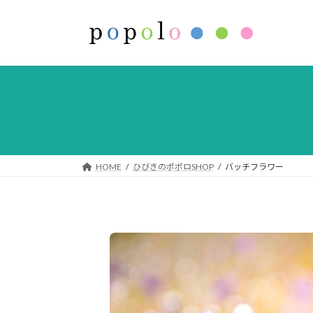
コ
ナ
ン
ビ
テ
ゲ
ン
ー
ツ
シ
へ
ョ
ス
ン
キ
に
ッ
移
プ
動
HOME
ひびきのポポロSHOP
バッチフラワー